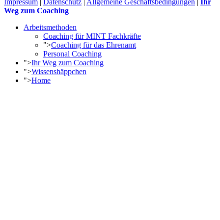
Impressum
|
Datenschutz
|
Allgemeine Geschäftsbedingungen
|
Ihr
Weg zum Coaching
Arbeitsmethoden
Coaching für MINT Fachkräfte
">
Coaching für das Ehrenamt
Personal Coaching
">
Ihr Weg zum Coaching
">
Wissenshäppchen
">
Home